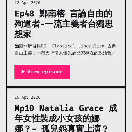
22 Apr 2026
Ep48 鄭南榕 言論自由的
殉道者-一流主義者台獨思
想家
🦹🏻罪癖百科🧟‍♀️ Classical Liberalism-古典
自由主義，一種支持個人優先於國家存在的政治哲
學，言論自由，信仰自由，思想自由和自由市場等等
的概念，也是由古典自由主義最早提出的。 🪅案件
敲碗連結：
https://forms.gle/h7yBMwQuLyZwauz36
🙋🏻‍♀️癖骸投稿：
https://forms.gle/ggHXe3rHz1fkyh6Q7
16 Apr 2026
Mp10 Natalia Grace 成
年女性裝成小女孩的娜
娜？- 孤兒怨真實上演？