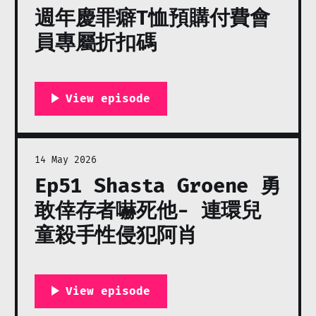
週年慶罪癖T恤預購付費會
員專屬折扣碼
14 May 2026
Ep51 Shasta Groene 勇
敢倖存者嚇死他- 連環兒
童殺手性侵犯阿肖