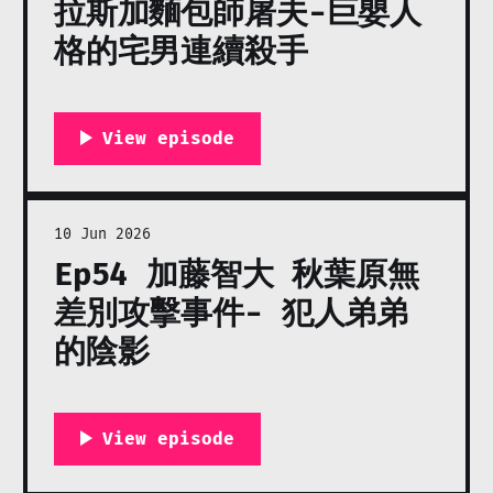
拉斯加麵包師屠夫-巨嬰人
格的宅男連續殺手
10 Jun 2026
Ep54 加藤智大 秋葉原無
差別攻擊事件- 犯人弟弟
的陰影